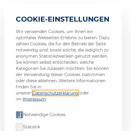
COOKIE-EINSTELLUNGEN
Wir verwenden Cookies, um Ihnen ein
optimales Webseiten-Erlebnis zu bieten. Dazu
zählen Cookies, die für den Betrieb der Seite
notwendig sind, sowie solche, die lediglich zu
Impressum
anonymen Statistikzwecken genutzt werden.
Sie können selbst entscheiden, welche
Kategorien Sie zulassen möchten. Sie können
H.P. Kaysser GmbH + Co. KG
der Verwendung dieser Cookies zustimmen
Hans-Paul-Kaysser-Straße 4
oder diese ablehnen. Weitere Informationen
71397 Leutenbach-Nellmersbach
finden Sie in
Deutschland
unserer
Datenschutzerklärung
oder
im
Impressum
.
Tel. +49 (0)7195 188-0
Fax +49 (0)7195 188-30
Notwendige Cookies
E-Mail: info@kaysser.de oder Eingabemaske auf
der nachstehenden Website
Statistik
Internet:
www.kaysser.de