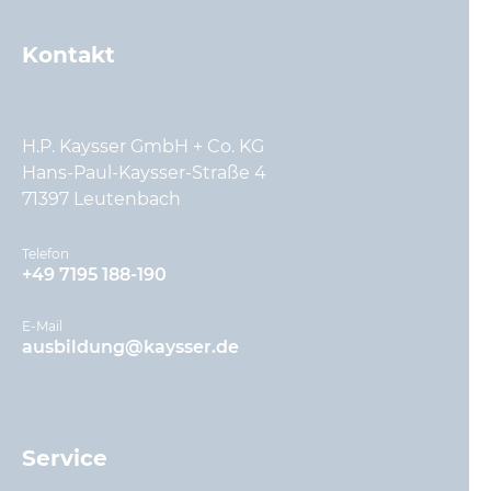
Google Analytics
Name:
Kontakt
Google Analytics
Anbieter:
Google LLC
Zweck:
Erhebung von Statistiken zur Website-Nutzung
H.P. Kaysser GmbH + Co. KG
Cookie Laufzeit:
24 Monate
Hans-Paul-Kaysser-Straße 4
71397 Leutenbach
Google Analytics 2
Name:
Google Analytics
Telefon
Anbieter:
+49 7195 188-190
Google LLC
Zweck:
E-Mail
Zählt und speichert die Webseiten-Benutzer. Das
ausbildung@kaysser.de
Cookie dient uns zur Unterscheidung von
Benutzern
Cookie Laufzeit:
1 Tag
Google Tag Manager
Service
Name:
Google Tag Manager