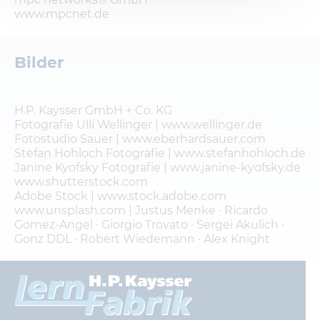
in Ihrem Profil eingeloggt bleiben möchten, um
www.mpcnet.de
Ihnen unsere Dienste bei einem erneuten Besuch
unserer Seite schneller zur Verfügung zu stellen.
Bilder
Cookie Consent
Name:
cookie_consent
H.P. Kaysser GmbH + Co. KG
Anbieter:
Fotografie Ulli Wellinger | www.wellinger.de
mindshape GmbH
Zweck:
Fotostudio Sauer | www.eberhardsauer.com
Managen von Consent-Einstellungen
Stefan Hohloch Fotografie | www.stefanhohloch.de
Cookie Laufzeit:
Janine Kyofsky Fotografie | www.janine-kyofsky.de
1 year
www.shutterstock.com
Adobe Stock | www.stock.adobe.com
www.unsplash.com | Justus Menke · Ricardo
STATISTIK
Gomez-Angel · Giorgio Trovato · Sergei Akulich ·
Um unser Angebot und unsere Webseite weiter zu
Gonz DDL · Robert Wiedemann · Alex Knight
verbessern, erfassen wir anonymisierte Daten für
Statistiken und Analysen. Mithilfe dieser Cookies
können wir beispielsweise die Besucherzahlen und
den Effekt bestimmter Seiten unseres Web-
Auftritts ermitteln und unsere Inhalte optimieren.