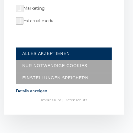
Marketing
External media
ALLES AKZEPTIEREN
NUR NOTWENDIGE COOKIES
EINSTELLUNGEN SPEICHERN
Details anzeigen
Impressum
|
Datenschutz
NOTWENDIGE COOKIES
Diese Cookies sind für den Betrieb der Seite
unbedingt notwendig und ermöglichen
beispielsweise sicherheitsrelevante
Funktionalitäten. Außerdem können wir mit
dieser Art von Cookies ebenfalls erkennen, ob Sie