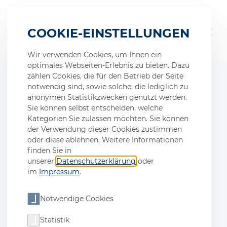
COOKIE-EINSTELLUNGEN
Wir verwenden Cookies, um Ihnen ein
optimales Webseiten-Erlebnis zu bieten. Dazu
zählen Cookies, die für den Betrieb der Seite
notwendig sind, sowie solche, die lediglich zu
anonymen Statistikzwecken genutzt werden.
Azubis
fertigen
Sie können selbst entscheiden, welche
Kategorien Sie zulassen möchten. Sie können
Kundenteile
der Verwendung dieser Cookies zustimmen
oder diese ablehnen. Weitere Informationen
finden Sie in
Unsere LernFabrik liebt kleine, echte
unserer
Datenschutzerklärung
oder
im
Impressum
.
Aufträge.
Notwendige Cookies
Statistik