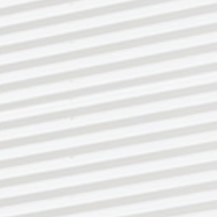
Google Ads
Name:
Google Ads
Anbieter:
Google Ireland Limited
Zweck:
Conversion Tracking
Cookie Laufzeit:
12 Monate
EXTERNAL MEDIA
Inhalte von Videoplattformen und Social Media
Plattformen werden standardmäßig blockiert.
Wenn Cookies von externen Medien akzeptiert
werden, bedarf der Zugriff auf diese Inhalte keiner
manuellen Zustimmung mehr.
YouTube Einbindung
Name:
NID
Anbieter:
Google Ireland Limited, Google Building Gordon
House, 4 Barrow St, Dublin, D04 E5W5, Irland