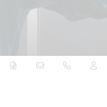
Früh übt sich, wer ein
Meister werden will
In unserem Betrieb finden sich immer wieder
Aufgaben, die Platz für ein Praktikum oder einen
Ferienjob bieten. Wenn Du dir ein erstes Bild