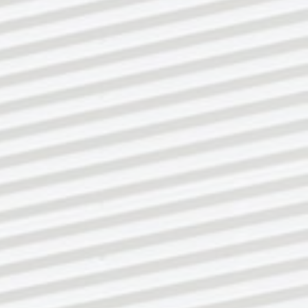
Anbieter:
Google LLC
Zweck:
Steuert erweiterte Script- und Ereignisbehandlung
Cookie Laufzeit:
24 Monate
Google Tag Manager
Name:
Google Tag Manager
Anbieter:
Google LLC
Zweck:
Steuert erweiterte Script- und Ereignisbehandlung
Cookie Laufzeit:
24 Monate
MARKETING
Marketing Cookies werden von Drittanbietern
verwendet, um personalisierte Werbung
anzuzeigen. Sie tun das, indem sie Besucher über
Websites hinweg verfolgen.