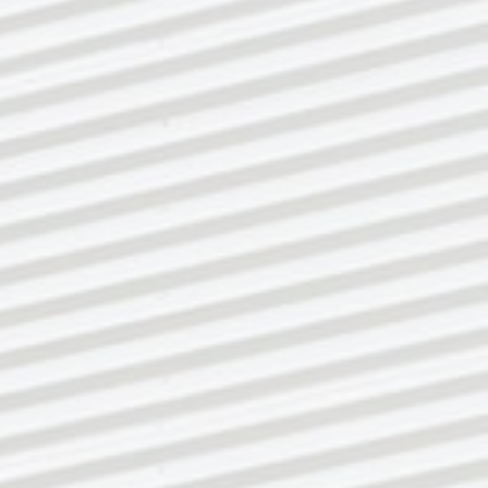
Google Analytics
Name:
Google Analytics
Anbieter:
Google LLC
Zweck:
Erhebung von Statistiken zur Website-Nutzung
Cookie Laufzeit:
24 Monate
Google Analytics 2
Name:
Google Analytics
Anbieter:
Google LLC
Zweck:
Zählt und speichert die Webseiten-Benutzer. Das
Cookie dient uns zur Unterscheidung von
Benutzern
Cookie Laufzeit:
1 Tag
Google Tag Manager
Name:
Google Tag Manager