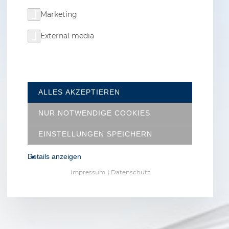
Marketing
External media
ALLES AKZEPTIEREN
NUR NOTWENDIGE COOKIES
EINSTELLUNGEN SPEICHERN
Details anzeigen
Impressum
|
Datenschutz
NOTWENDIGE COOKIES
Diese Cookies sind für den Betrieb der Seite
unbedingt notwendig und ermöglichen
beispielsweise sicherheitsrelevante
Funktionalitäten. Außerdem können wir mit
dieser Art von Cookies ebenfalls erkennen, ob Sie