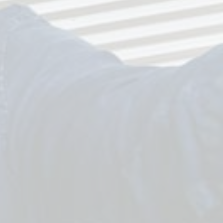
Zweck:
Entsperrt YouTube-Inhalte und sammelt
Informationen zum Nutzerverhalten
Cookie Laufzeit:
6 Monate
Instagram
Name:
Instagram
Anbieter:
Meta Platforms Ireland Limited
Zweck:
Steuert die Funktionalität der Webseite und
ermöglicht eine Weiterleitung zur Social Media
Plattform Instagram
Cookie Laufzeit:
Session-Ende