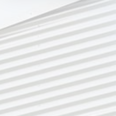
in Ihrem Profil eingeloggt bleiben möchten, um
Ihnen unsere Dienste bei einem erneuten Besuch
unserer Seite schneller zur Verfügung zu stellen.
Cookie Consent
Name:
cookie_consent
Anbieter:
mindshape GmbH
Zweck:
Managen von Consent-Einstellungen
Cookie Laufzeit:
1 year
STATISTIK
Um unser Angebot und unsere Webseite weiter zu
verbessern, erfassen wir anonymisierte Daten für
Statistiken und Analysen. Mithilfe dieser Cookies
können wir beispielsweise die Besucherzahlen und
den Effekt bestimmter Seiten unseres Web-
Auftritts ermitteln und unsere Inhalte optimieren.